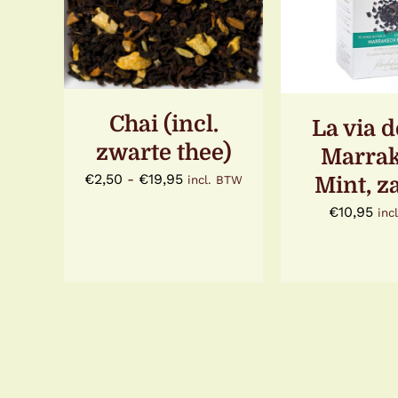
DIT
/
DETAILS
DETAI
PRODUCT
HEEFT
MEERDERE
VARIATIES.
DEZE
OPTIE
Chai (incl.
KAN
La via d
GEKOZEN
zwarte thee)
Marra
WORDEN
OP
Prijsklasse:
€
2,50
-
€
19,95
Mint, z
incl. BTW
DE
€2,50
PRODUCTPAGINA
€
10,95
inc
tot
€19,95