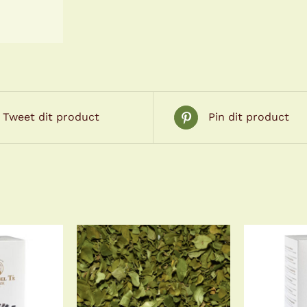
tot
€19,50
Tweet dit product
Pin dit product
TOEVOEGEN AAN
TOEV
N AAN
WINKELWAGEN
/
WINKE
GEN
/