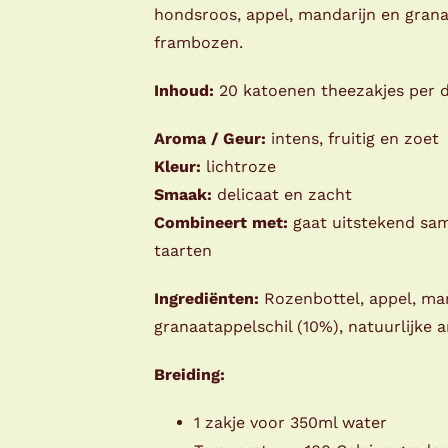
hondsroos, appel, mandarijn en grana
frambozen.
Inhoud:
20 katoenen theezakjes per doo
Aroma / Geur:
intens, fruitig en zoet
Kleur:
lichtroze
Smaak:
delicaat en zacht
Combineert met:
​gaat uitstekend sa
taarten
Ingrediënten:
Rozenbottel, appel, man
granaatappelschil (10%), natuurlijke 
Breiding:
1 zakje voor 350ml water