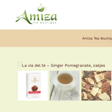
Ga
naar
inhoud
Amiza Tea Boutiq