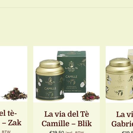
N AAN
TOEVOEGEN AAN
TOEV
GEN
/
WINKELWAGEN
/
WINKE
LS
DETAILS
D
el tè-
La via del Tè
La vi
 – Zak
Camille – Blik
Gabrie
€
19,50
l. BTW
€
19,
incl. BTW