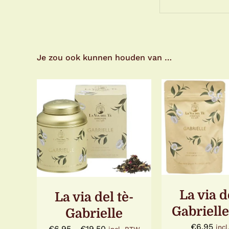
Je zou ook kunnen houden van …
OPTIES SELECTEREN
TOEVOEGE
DIT
/
DETAILS
WINKELWA
PRODUCT
DETAI
HEEFT
MEERDERE
VARIATIES.
DEZE
OPTIE
La via d
La via del tè-
KAN
Gabrielle
Gabrielle
GEKOZEN
WORDEN
€
6,95
inc
Prijsklasse:
€
6,95
-
€
19,50