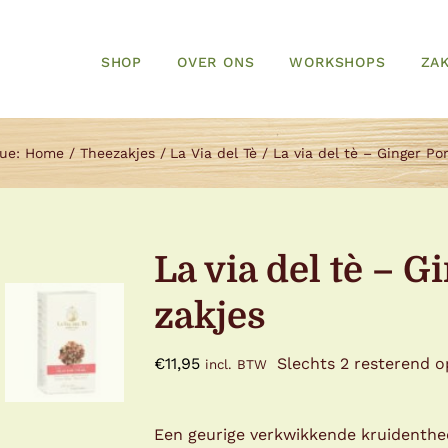
SHOP
OVER ONS
WORKSHOPS
ZAK
ue:
Home
Theezakjes
La Via del Tè
La via del tè – Ginger P
La via del tè – 
zakjes
€
11,95
Slechts 2 resterend 
incl. BTW
Een geurige verkwikkende kruidenthee