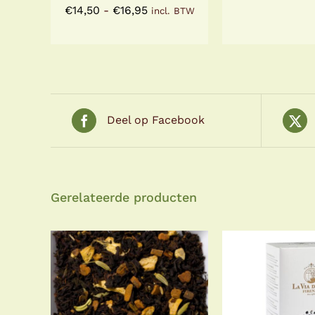
Prijsklasse:
€
14,50
-
€
16,95
incl. BTW
€14,50
tot
€16,95
Deel op Facebook
Gerelateerde producten
TOEVOEGE
OPTIES SELECTEREN
WINKELWA