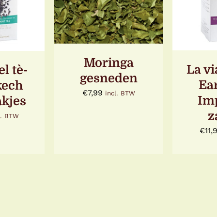
DETAILS
D
LS
Moringa
La vi
el tè-
gesneden
Ea
kech
€
7,99
incl. BTW
Imp
akjes
z
l. BTW
€
11,