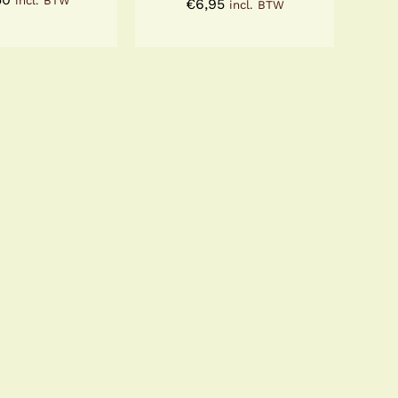
incl. BTW
€
6,95
incl. BTW