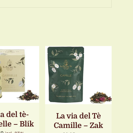
OEGEN AAN
TOEVOEGEN AAN
LWAGEN
/
WINKELWAGEN
/
ETAILS
DETAILS
a del tè-
La via del Tè
lle – Blik
Camille – Zak
50