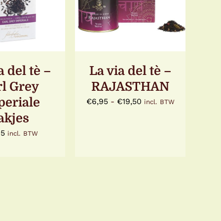
DIT
/
DETAILS
ETAILS
PRODUCT
HEEFT
MEERDERE
VARIATIES.
DEZE
OPTIE
KAN
a del tè –
La via del tè –
GEKOZEN
rl Grey
RAJASTHAN
WORDEN
OP
eriale
Prijsklasse:
€
6,95
-
€
19,50
incl. BTW
DE
PRODUCTPAGINA
€6,95
akjes
tot
95
incl. BTW
€19,50