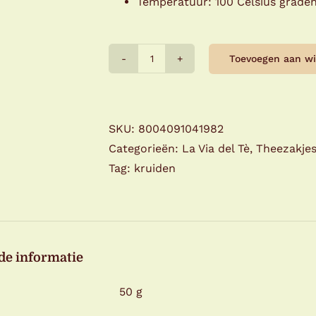
Temperatuur: 100 Celsius grade
Toevoegen aan w
La
via
del
tè
SKU:
8004091041982
–
Categorieën:
La Via del Tè
,
Theezakje
Ginger
Tag:
kruiden
Pomegranate,
zakjes
aantal
de informatie
50 g