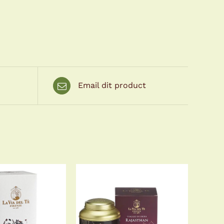
Email dit product
OEGEN AAN
OPTIES SELECTEREN
LWAGEN
/