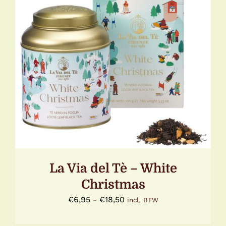
DIT
OPTIES SELECTEREN
/
DETAILS
PRODUCT
HEEFT
MEERDERE
VARIATIES.
DEZE
OPTIE
KAN
GEKOZEN
WORDEN
OP
DE
La Via del Tè – White
PRODUCTPAGINA
Christmas
Prijsklasse:
€
6,95
-
€
18,50
incl. BTW
€6,95