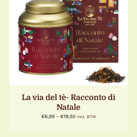
DIT
OPTIES SELECTEREN
/
DETAILS
PRODUCT
HEEFT
MEERDERE
VARIATIES.
DEZE
OPTIE
KAN
GEKOZEN
WORDEN
OP
DE
La via del tè- Racconto di
PRODUCTPAGINA
Natale
Prijsklasse:
€
6,95
-
€
19,50
incl. BTW
€6,95
tot