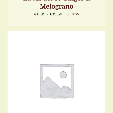
Melograno
Prijsklasse:
€
6,95
-
€
19,50
incl. BTW
€6,95
tot
€19,50
DIT
OPTIES SELECTEREN
/
DETAILS
PRODUCT
HEEFT
MEERDERE
VARIATIES.
DEZE
OPTIE