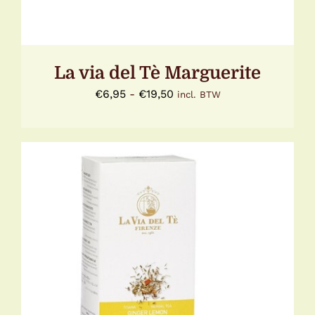
KAN
GEKOZEN
WORDEN
OP
DE
La via del Tè Marguerite
PRODUCTPAGINA
Prijsklasse:
€
6,95
-
€
19,50
incl. BTW
€6,95
tot
€19,50
TOEVOEGEN AAN WINKELWAGEN
/
DETAILS