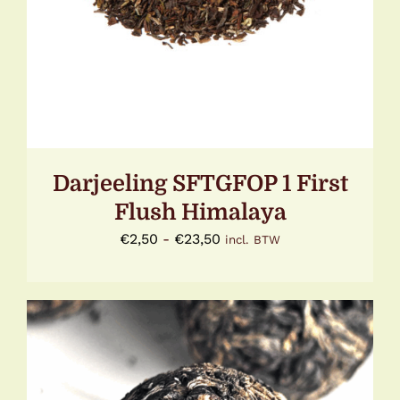
HEEFT
MEERDERE
VARIATIES.
DEZE
OPTIE
KAN
GEKOZEN
WORDEN
OP
DE
Darjeeling SFTGFOP 1 First
PRODUCTPAGINA
Flush Himalaya
Prijsklasse:
€
2,50
-
€
23,50
incl. BTW
€2,50
tot
€23,50