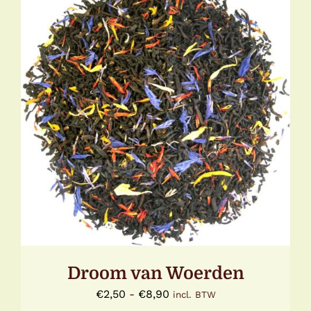
DIT
OPTIES SELECTEREN
/
DETAILS
PRODUCT
HEEFT
MEERDERE
VARIATIES.
DEZE
OPTIE
KAN
GEKOZEN
WORDEN
OP
DE
Droom van Woerden
PRODUCTPAGINA
Prijsklasse:
€
2,50
-
€
8,90
incl. BTW