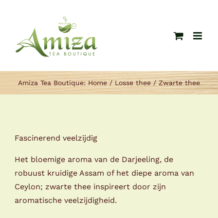
Ga
naar
inhoud
Amiza Tea Boutique:
Home
Losse thee
Zwarte thee
Fascinerend veelzijdig
Het bloemige aroma van de Darjeeling, de
robuust kruidige Assam of het diepe aroma van
Ceylon; zwarte thee inspireert door zijn
aromatische veelzijdigheid.