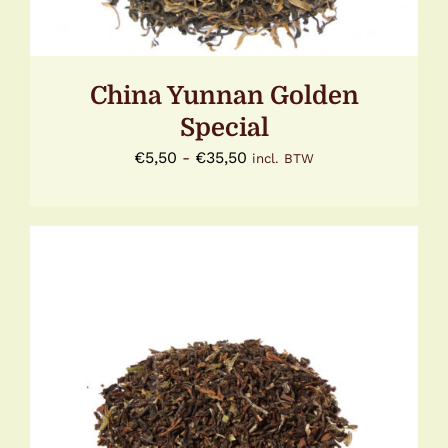
KAN
GEKOZEN
WORDEN
OP
DE
China Yunnan Golden
PRODUCTPAGINA
Special
Prijsklasse:
€
5,50
-
€
35,50
incl. BTW
€5,50
tot
€35,50
DIT
OPTIES SELECTEREN
/
DETAILS
PRODUCT