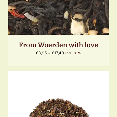
MEERDERE
VARIATIES.
DEZE
OPTIE
KAN
GEKOZEN
WORDEN
OP
DE
From Woerden with love
PRODUCTPAGINA
Prijsklasse:
€
3,95
-
€
17,40
incl. BTW
€3,95
tot
€17,40