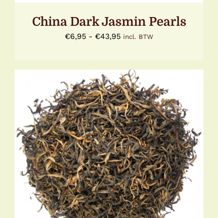
OP
DE
China Dark Jasmin Pearls
PRODUCTPAGINA
Prijsklasse:
€
6,95
-
€
43,95
incl. BTW
€6,95
tot
€43,95
DIT
OPTIES SELECTEREN
/
DETAILS
PRODUCT
HEEFT
MEERDERE
VARIATIES.
DEZE
OPTIE