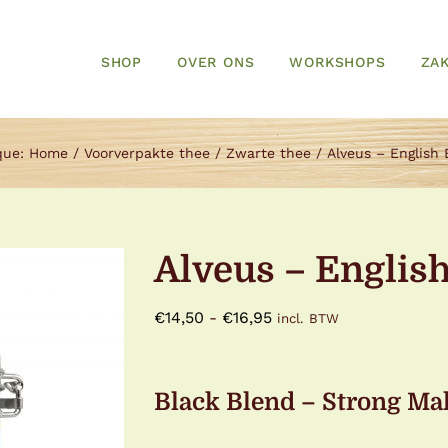
SHOP
OVER ONS
WORKSHOPS
ZAK
que:
Home
Voorverpakte thee
Zwarte thee
Alveus – English
Alveus – Englis
Prijsklasse:
€
14,50
-
€
16,95
incl. BTW
€14,50
tot
Black Blend – Strong Mal
€16,95