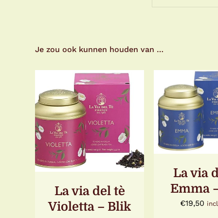
Je zou ook kunnen houden van …
TOEVOEGE
TOEVOEGEN AAN
WINKELWA
WINKELWAGEN
/
DETAI
DETAILS
La via d
Emma –
La via del tè
€
19,50
Violetta – Blik
inc