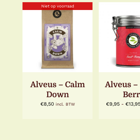
Niet op voorraad
OPTIES SEL
DETAILS
DIT
/
DETA
PRODUC
HEEFT
MEERDE
VARIATIE
DEZE
OPTIE
KAN
Alveus – Calm
Alveus –
GEKOZE
Down
Ber
WORDE
OP
€
8,50
€
9,95
-
€
13,9
incl. BTW
DE
PRODUC