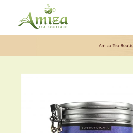
Ga
naar
inhoud
Amiza Tea Bouti