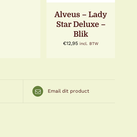
ODUCTPAGINA
tot
Alveus – Lady
€25,95
Star Deluxe –
Blik
€
12,95
incl. BTW
Email dit product