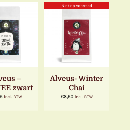
Niet op voorraad
OEGEN AAN
LWAGEN
/
Gewaardeerd
DETAILS
ETAILS
5.00
uit 5
veus –
Alveus- Winter
EE zwart
Chai
95
€
8,50
incl. BTW
incl. BTW