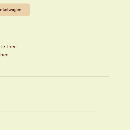
inkelwagen
te thee
thee