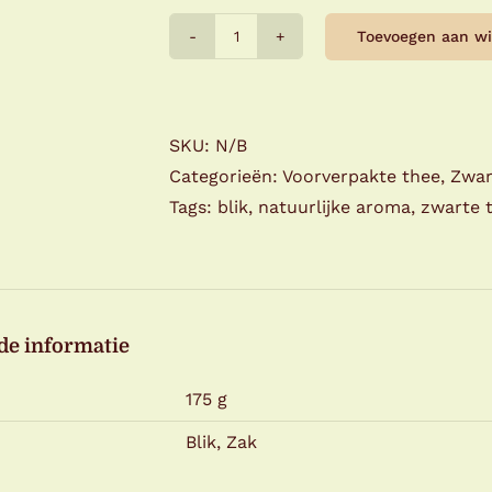
Toevoegen aan w
Alveus
-
English
Breakfast
SKU:
N/B
Broken
Categorieën:
Voorverpakte thee
,
Zwar
aantal
Tags:
blik
,
natuurlijke aroma
,
zwarte 
de informatie
175 g
Blik, Zak