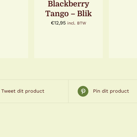
DE
Blackberry
PR
Tango – Blik
€
12,95
incl. BTW
Tweet dit product
Pin dit product