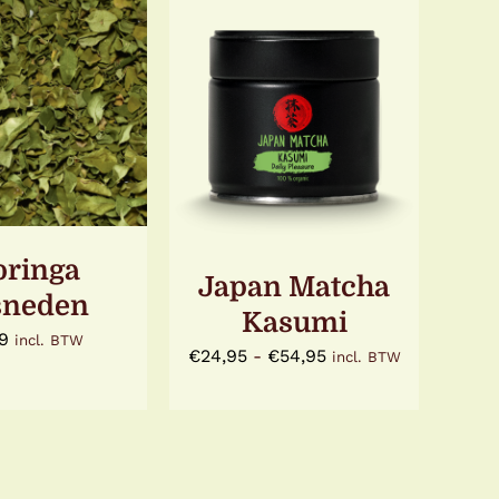
OEGEN AAN
OPTIES SELECTEREN
LWAGEN
/
DIT
/
DETAILS
ETAILS
PRODUCT
HEEFT
MEERDERE
VARIATIES.
DEZE
OPTIE
ringa
KAN
Japan Matcha
GEKOZEN
sneden
Kasumi
WORDEN
9
OP
incl. BTW
Prijsklasse:
€
24,95
-
€
54,95
incl. BTW
DE
PRODUCTPAGINA
€24,95
tot
€54,95