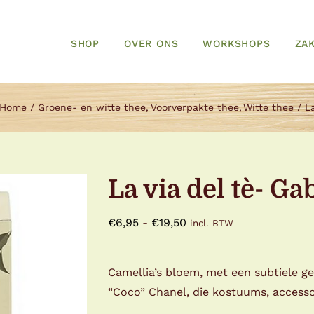
SHOP
OVER ONS
WORKSHOPS
ZAK
Home
Groene- en witte thee
Voorverpakte thee
Witte thee
La
La via del tè- Ga
Prijsklasse:
€
6,95
-
€
19,50
incl. BTW
€6,95
tot
Camellia’s bloem, met een subtiele ge
€19,50
“Coco” Chanel, die kostuums, accesso