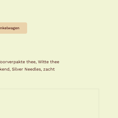
inkelwagen
oorverpakte thee
,
Witte thee
kkend
,
Silver Needles
,
zacht