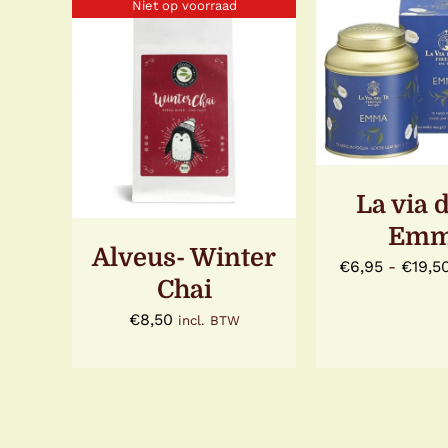
Niet op voorraad
OPTIES SEL
DIT
/
DETA
PRODUC
Gewaardeerd
DETAILS
HEEFT
5.00
uit 5
MEERDE
VARIATIE
DEZE
La via d
OPTIE
KAN
Em
GEKOZE
Alveus- Winter
WORDE
€
6,95
-
€
19,5
OP
Chai
DE
PRODUC
€
8,50
incl. BTW