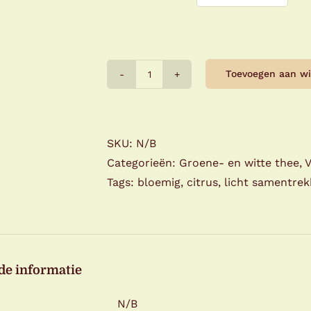
Toevoegen aan w
La
via
del
tè-
SKU:
N/B
Gabrielle
Categorieën:
Groene- en witte thee
,
V
aantal
Tags:
bloemig
,
citrus
,
licht samentre
de informatie
N/B