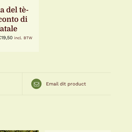
TIE
N
a del tè-
KOZEN
conto di
RDEN
atale
ODUCTPAGINA
Prijsklasse:
€
19,50
incl. BTW
€6,95
tot
€19,50
Email dit product