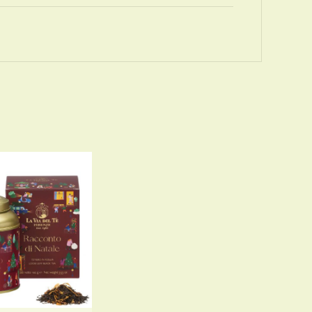
 SELECTEREN
DETAILS
ODUCT
EFT
ERDERE
IATIES.
ZE