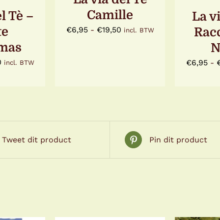
OP
KAN
Camille
KA
l Tè –
GEKOZEN
La vi
N
GE
WORDEN
Prijsklasse:
te
Rac
€
6,95
-
€
19,50
incl. BTW
N
WO
OP
OP
DE
€6,95
tmas
N
DE
PRODUCTPAGINA
tot
TPAGINA
PR
Prijsklasse:
0
€
6,95
-
incl. BTW
€19,50
€6,95
tot
€18,50
Tweet dit product
Pin dit product