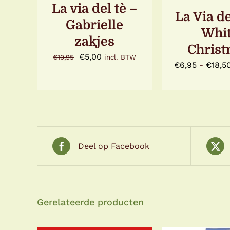
OPTIE
La via del tè –
KAN
La Via de
Gabrielle
GEKOZE
Whi
WORDE
zakjes
OP
Chris
DE
Oorspronkelijke
Huidige
€
5,00
€
10,95
incl. BTW
PRODUC
€
6,95
-
€
18,5
prijs
prijs
was:
is:
€10,95.
€5,00.
Deel op Facebook
Gerelateerde producten