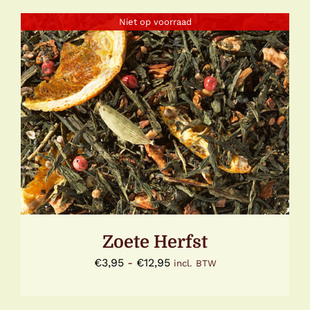
tot
Niet op voorraad
€19,10
DETAILS
Zoete Herfst
Prijsklasse:
€
3,95
-
€
12,95
incl. BTW
€3,95
tot