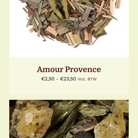
PRODUCT
HEEFT
MEERDERE
VARIATIES.
DEZE
OPTIE
KAN
GEKOZEN
WORDEN
OP
DE
Amour Provence
PRODUCTPAGINA
Prijsklasse:
€
2,50
-
€
23,50
incl. BTW
€2,50
tot
€23,50