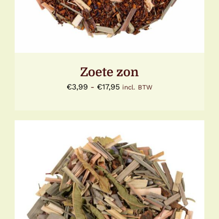
DEZE
OPTIE
KAN
GEKOZEN
WORDEN
OP
DE
Zoete zon
PRODUCTPAGINA
Prijsklasse:
€
3,99
-
€
17,95
incl. BTW
€3,99
tot
€17,95
DIT
OPTIES SELECTEREN
/
DETAILS