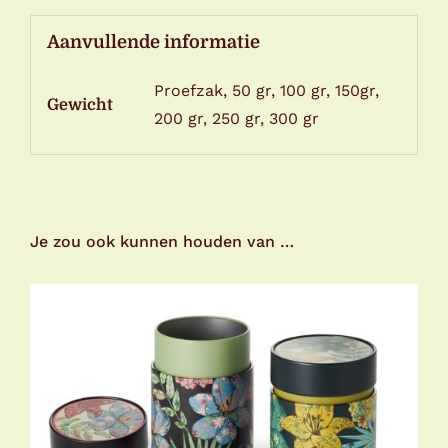
Aanvullende informatie
Proefzak, 50 gr, 100 gr, 150gr,
Gewicht
200 gr, 250 gr, 300 gr
Je zou ook kunnen houden van …
DIT
OPTIES SELECTEREN
/
DETAILS