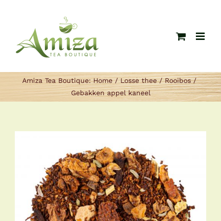
Ga
naar
inhoud
Amiza Tea Boutique:
Home
Losse thee
Rooibos
Gebakken appel kaneel