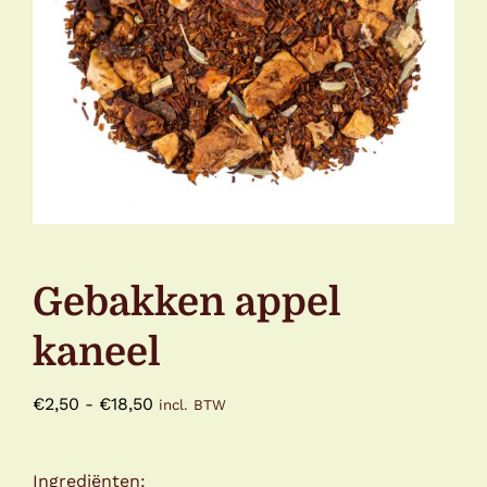
Gebakken appel
kaneel
Prijsklasse:
€
2,50
-
€
18,50
incl. BTW
€2,50
tot
Ingrediënten: