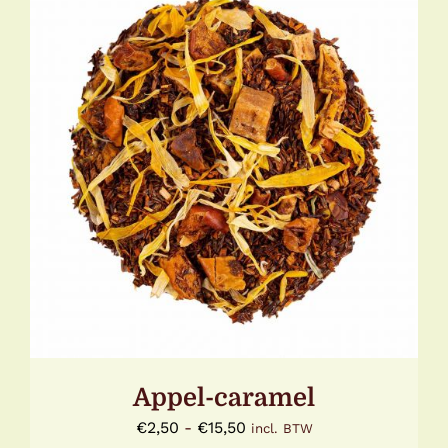
DIT
OPTIES SELECTEREN
/
DETAILS
PRODUCT
HEEFT
MEERDERE
VARIATIES.
DEZE
OPTIE
KAN
GEKOZEN
WORDEN
OP
DE
Appel-caramel
PRODUCTPAGINA
Prijsklasse:
€
2,50
-
€
15,50
incl. BTW