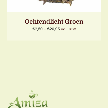
GEKOZEN
WORDEN
OP
DE
Ochtendlicht Groen
PRODUCTPAGINA
Prijsklasse:
€
2,50
-
€
20,95
incl. BTW
€2,50
tot
€20,95