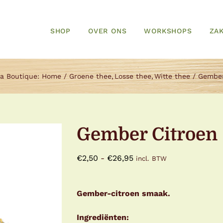
SHOP
OVER ONS
WORKSHOPS
ZAK
a Boutique:
Home
Groene thee
Losse thee
Witte thee
Gember
Gember Citroen
Prijsklasse:
€
2,50
-
€
26,95
incl. BTW
€2,50
tot
Gember-citroen smaak.
€26,95
Ingrediënten: