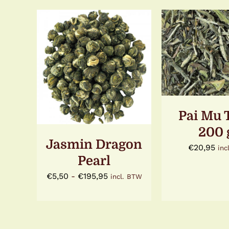
TOEVOEGE
OPTIES SELECTEREN
WINKELWA
DIT
/
DETAILS
DETAI
PRODUCT
HEEFT
MEERDERE
VARIATIES.
Pai Mu 
DEZE
200 
OPTIE
KAN
Jasmin Dragon
€
20,95
inc
GEKOZEN
Pearl
WORDEN
OP
Prijsklasse:
€
5,50
-
€
195,95
incl. BTW
DE
PRODUCTPAGINA
€5,50
tot
€195,95