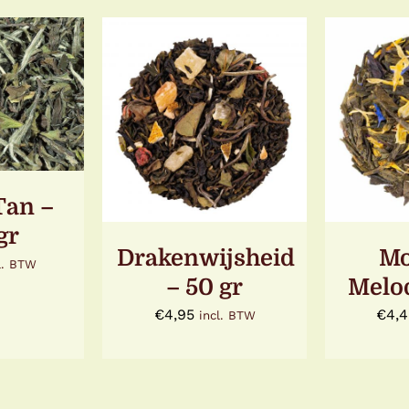
N AAN
GEN
/
TOEVOEGEN AAN
TOEV
LS
WINKELWAGEN
/
WINKE
DETAILS
D
Tan –
gr
Drakenwijsheid
Mo
l. BTW
– 50 gr
Melod
€
4,95
€
4,
incl. BTW