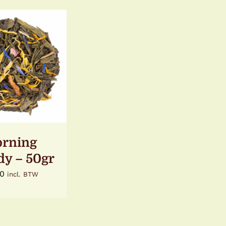
OEGEN AAN
LWAGEN
/
ETAILS
rning
y – 50gr
40
incl. BTW