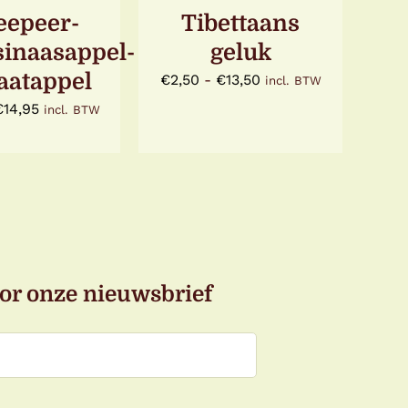
N
KAN
epeer-
Tibettaans
KOZEN
GEKOZEN
sinaasappel-
geluk
RDEN
WORDEN
OP
aatappel
Prijsklasse:
€
2,50
-
€
13,50
incl. BTW
DE
ODUCTPAGINA
PRODUCTPAGINA
€2,50
Prijsklasse:
€
14,95
incl. BTW
tot
€4,20
€13,50
tot
€14,95
or onze nieuwsbrief