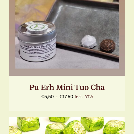
DIT
OPTIES SELECTEREN
/
DETAILS
PRODUCT
HEEFT
MEERDERE
VARIATIES.
DEZE
OPTIE
KAN
GEKOZEN
WORDEN
Pu Erh Mini Tuo Cha
OP
DE
Prijsklasse:
€
5,50
-
€
17,50
incl. BTW
PRODUCTPAGINA
€5,50
tot
€17,50