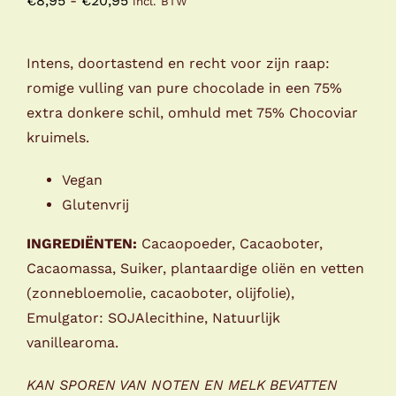
€
8,95
-
€
20,95
incl. BTW
€8,95
tot
Intens, doortastend en recht voor zijn raap:
€20,95
romige vulling van pure chocolade in een 75%
extra donkere schil, omhuld met 75% Chocoviar
kruimels.
Vegan
Glutenvrij
INGREDIËNTEN:
Cacaopoeder, Cacaoboter,
Cacaomassa, Suiker, plantaardige oliën en vetten
(zonnebloemolie, cacaoboter, olijfolie),
Emulgator: SOJAlecithine, Natuurlijk
vanillearoma.
KAN SPOREN VAN NOTEN EN MELK BEVATTEN