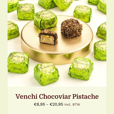
DIT
OPTIES SELECTEREN
/
DETAILS
PRODUCT
HEEFT
MEERDERE
VARIATIES.
DEZE
OPTIE
KAN
GEKOZEN
WORDEN
OP
DE
Venchi Chocoviar Pistache
PRODUCTPAGINA
Prijsklasse:
€
8,95
-
€
20,95
incl. BTW
€8,95