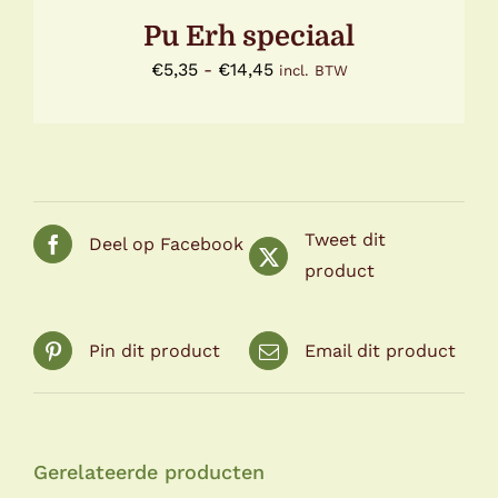
DE
Pu Erh speciaal
PRODUCTPAGINA
Prijsklasse:
€
5,35
-
€
14,45
incl. BTW
€5,35
tot
€14,45
Tweet dit
Deel op Facebook
product
Pin dit product
Email dit product
Gerelateerde producten