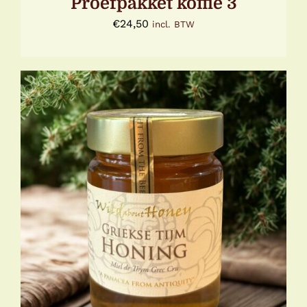
Proefpakket koffie 3
€
24,50
incl. BTW
TOEVOEGEN AAN WINKELWAGEN
/
DETAILS