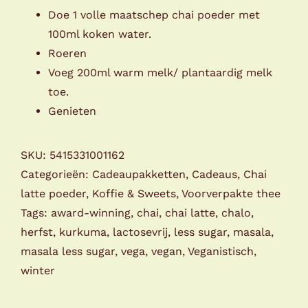
Doe 1 volle maatschep chai poeder met
100ml koken water.
Roeren
Voeg 200ml warm melk/ plantaardig melk
toe.
Genieten
SKU:
5415331001162
Categorieën:
Cadeaupakketten
,
Cadeaus
,
Chai
latte poeder
,
Koffie & Sweets
,
Voorverpakte thee
Tags:
award-winning
,
chai
,
chai latte
,
chalo
,
herfst
,
kurkuma
,
lactosevrij
,
less sugar
,
masala
,
masala less sugar
,
vega
,
vegan
,
Veganistisch
,
winter