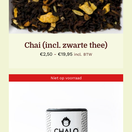
VARIATIES.
DEZE
OPTIE
KAN
GEKOZEN
WORDEN
OP
DE
Chai (incl. zwarte thee)
PRODUCTPAGINA
Prijsklasse:
€
2,50
-
€
19,95
incl. BTW
€2,50
tot
Niet op voorraad
€19,95