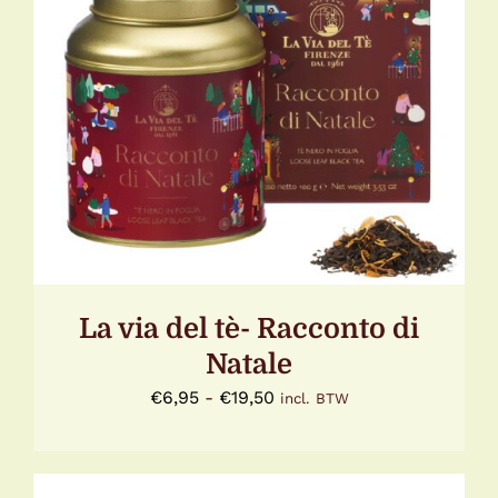
DIT
OPTIES SELECTEREN
/
DETAILS
PRODUCT
HEEFT
MEERDERE
VARIATIES.
DEZE
OPTIE
KAN
GEKOZEN
WORDEN
OP
DE
La via del tè- Racconto di
PRODUCTPAGINA
Natale
Prijsklasse:
€
6,95
-
€
19,50
incl. BTW
€6,95
tot
€19,50