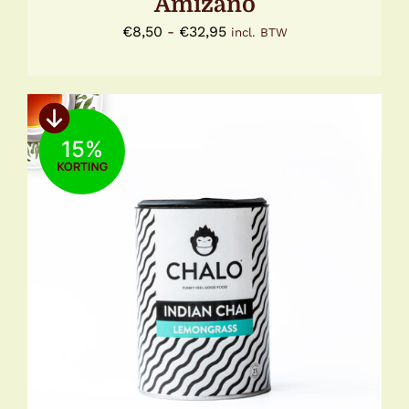
Amizano
Prijsklasse:
€
8,50
-
€
32,95
incl. BTW
€8,50
tot
€32,95
15
TOEVOEGEN AAN WINKELWAGEN
/
DETAILS