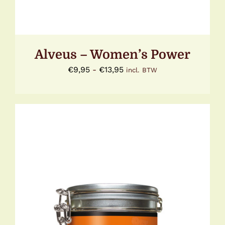
DE
PRODUCTPAGINA
Alveus – Women’s Power
Prijsklasse:
€
9,95
-
€
13,95
incl. BTW
€9,95
tot
€13,95