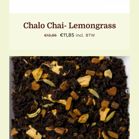
Chalo Chai- Lemongrass
Oorspronkelijke
Huidige
€
11,85
€
13,95
incl. BTW
prijs
prijs
was:
is:
€13,95.
€11,85.
DIT
OPTIES SELECTEREN
/
DETAILS
PRODUCT
HEEFT
MEERDERE