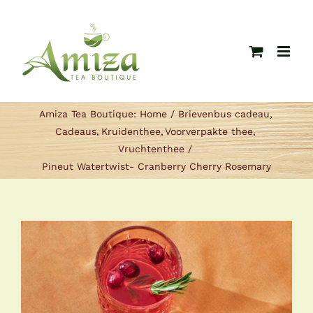
Ga
naar
inhoud
Amiza Tea Boutique:
Home
Brievenbus cadeau
Cadeaus
Kruidenthee
Voorverpakte thee
Vruchtenthee
Pineut Watertwist- Cranberry Cherry Rosemary