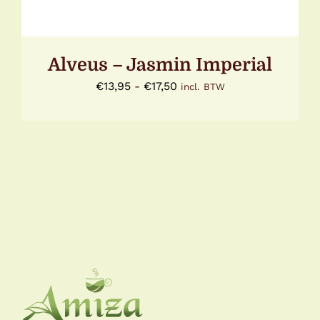
PRODUCTPAGINA
Alveus – Jasmin Imperial
Prijsklasse:
€
13,95
-
€
17,50
incl. BTW
€13,95
tot
€17,50