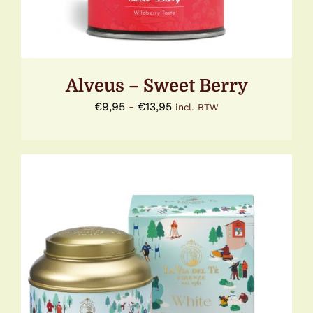
OPTIE
KAN
GEKOZEN
WORDEN
OP
DE
Alveus – Sweet Berry
PRODUCTPAGINA
Prijsklasse:
€
9,95
-
€
13,95
incl. BTW
€9,95
tot
€13,95
DIT
OPTIES SELECTEREN
/
DETAILS
PRODUCT