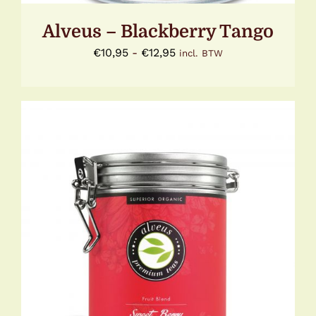
DE
PRODUCTPAGINA
Alveus – Blackberry Tango
Prijsklasse:
€
10,95
-
€
12,95
incl. BTW
€10,95
tot
€12,95
DIT
OPTIES SELECTEREN
/
DETAILS
PRODUCT
HEEFT
MEERDERE
VARIATIES.
DEZE