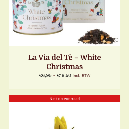
HEEFT
MEERDERE
VARIATIES.
DEZE
OPTIE
KAN
GEKOZEN
WORDEN
OP
DE
La Via del Tè – White
PRODUCTPAGINA
Christmas
Prijsklasse:
€
6,95
-
€
18,50
incl. BTW
€6,95
tot
Niet op voorraad
€18,50