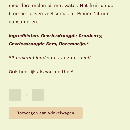
meerdere malen bij met water. Het fruit en de
bloemen geven veel smaak af. Binnen 24 uur
consumeren.
Ingrediënten: Gevriesdroogde Cranberry,
Gevriesdroogde Kers, Rozemarijn.*
*Premium blend van duurzame teelt.
Ook heerlijk als warme thee!
Pineut
Watertwist-
Toevoegen aan winkelwagen
Cranberry
Cherry