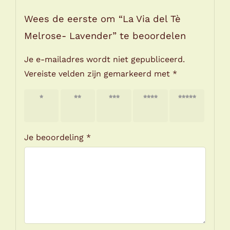
Wees de eerste om “La Via del Tè
Melrose- Lavender” te beoordelen
Je e-mailadres wordt niet gepubliceerd.
Vereiste velden zijn gemarkeerd met
*
1 van
2 van
3 van
4 van
5 van
de 5
de 5
de 5
de 5
de 5
sterren
sterren
sterren
sterren
sterren
Je beoordeling
*