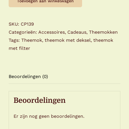
Toevoegen aan winkelwagen
del
Tè
Melrose-
SKU:
CP139
Lavender
Categorieën:
Accessoires
,
Cadeaus
,
Theemokken
aantal
Tags:
Theemok
,
theemok met deksel
,
theemok
met filter
Beoordelingen (0)
Beoordelingen
Er zijn nog geen beoordelingen.