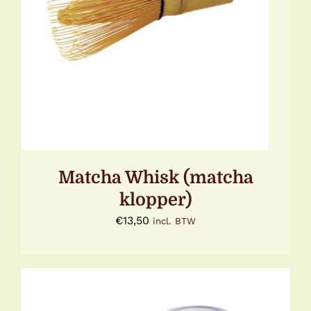
Gewaardeerd
TOEVOEGEN AAN WINKELWAGEN
/
5.00
uit 5
DETAILS
Matcha Whisk (matcha
klopper)
€
13,50
incl. BTW