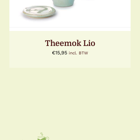
MEERDERE
VARIATIES.
DEZE
OPTIE
KAN
GEKOZEN
WORDEN
Theemok Lio
OP
DE
€
15,95
incl. BTW
PRODUCTPAGINA