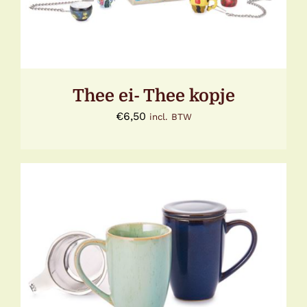
Thee ei- Thee kopje
€
6,50
incl. BTW
DIT
OPTIES SELECTEREN
/
DETAILS
PRODUCT
HEEFT