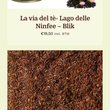
La via del tè- Lago delle
Ninfee – Blik
€
19,50
incl. BTW
TOEVOEGEN AAN WINKELWAGEN
/
DETAILS