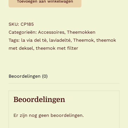
Toevoegen aan winkelwagen
del
Tè
Birdy-
SKU:
CP185
Ghiandaia
Categorieën:
Accessoires
,
Theemokken
aantal
Tags:
la via del tè
,
laviadelté
,
Theemok
,
theemok
met deksel
,
theemok met filter
Beoordelingen (0)
Beoordelingen
Er zijn nog geen beoordelingen.