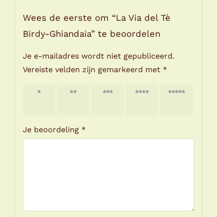
Wees de eerste om “La Via del Tè
Birdy-Ghiandaia” te beoordelen
Je e-mailadres wordt niet gepubliceerd.
Vereiste velden zijn gemarkeerd met
*
1 van
2 van
3 van
4 van
5 van
de 5
de 5
de 5
de 5
de 5
sterren
sterren
sterren
sterren
sterren
Je beoordeling
*