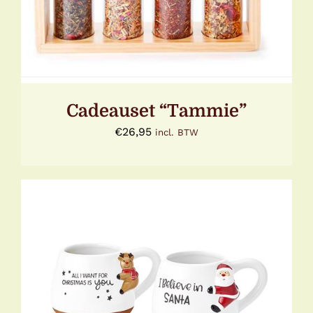
Cadeauset “Tammie”
€
26,95
incl. BTW
DIT
OPTIES SELECTEREN
/
DETAILS
PRODUCT
HEEFT