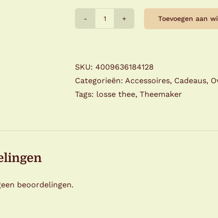
Toevoegen aan w
Theemaker
aantal
SKU:
4009636184128
Categorieën:
Accessoires
,
Cadeaus
,
O
Tags:
losse thee
,
Theemaker
elingen
 geen beoordelingen.