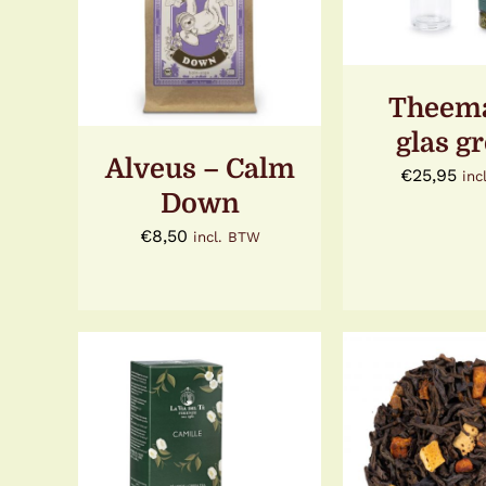
DETAILS
Theem
glas g
Alveus – Calm
€
25,95
inc
Down
€
8,50
incl. BTW
TOEVOEGEN AAN
WINKELWAGEN
/
OPTIES SEL
DETAILS
DIT
/
DETA