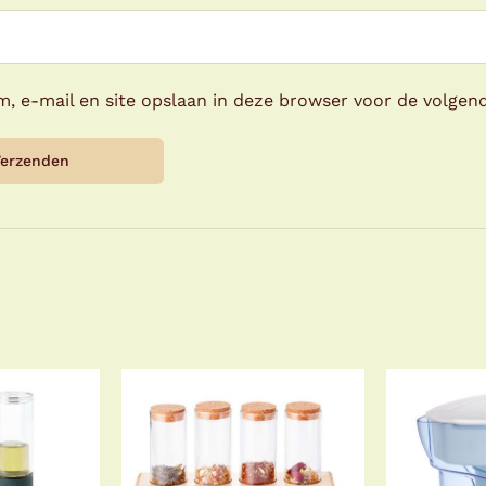
m, e-mail en site opslaan in deze browser voor de volgend
N AAN
TOEVOEGEN AAN
GEN
/
WINKELWAGEN
/
TOEV
LS