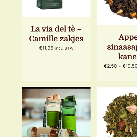
PRODUC
HEEFT
MEERDE
VARIATIE
DEZE
La via del tè –
OPTIE
KAN
Appe
Camille zakjes
GEKOZE
sinaasa
WORDE
€
11,95
incl. BTW
OP
kane
DE
PRODUC
€
2,50
-
€
19,5
OPTIES SEL
OPTIES SELECTEREN
DIT
DIT
/
DETA
/
DETAILS
PRODUC
PRODUCT
HEEFT
HEEFT