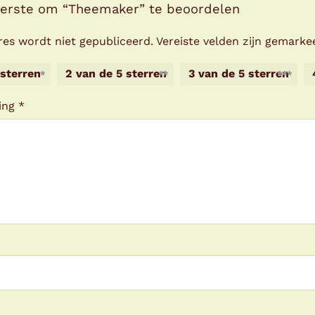
erste om “Theemaker” te beoordelen
res wordt niet gepubliceerd.
Vereiste velden zijn gemark
 sterren
2 van de 5 sterren
3 van de 5 sterren
ling
*