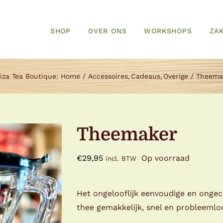
SHOP
OVER ONS
WORKSHOPS
ZAK
za Tea Boutique:
Home
Accessoires
Cadeaus
Overige
Theema
Theemaker
€
29,95
Op voorraad
incl. BTW
Het ongelooflijk eenvoudige en ongec
thee gemakkelijk, snel en probleemlo