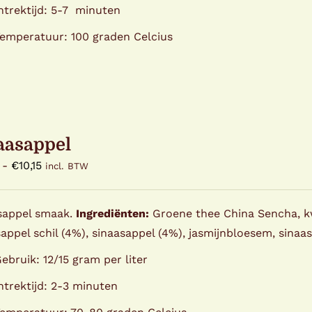
ntrektijd: 5-7 minuten
emperatuur: 100 graden Celcius
aasappel
Prijsklasse:
-
€
10,15
incl. BTW
€0,99
tot
sappel smaak.
Ingrediënten:
Groene thee China Sencha, kw
€10,15
appel schil (4%), sinaasappel (4%), jasmijnbloesem, sina
ebruik: 12/15 gram per liter
ntrektijd: 2-3 minuten