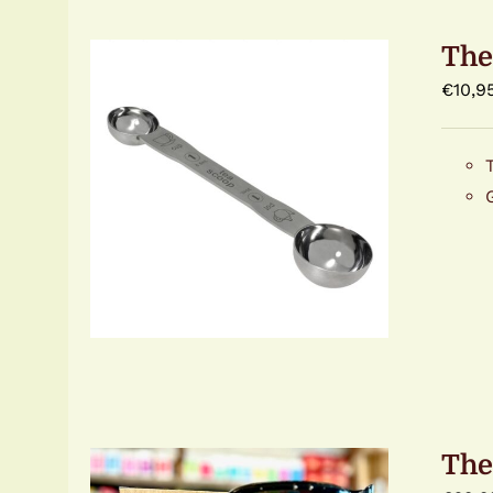
The
€
10,9
TOEVOEGEN AAN
WINKELWAGEN
/
DETAILS
The