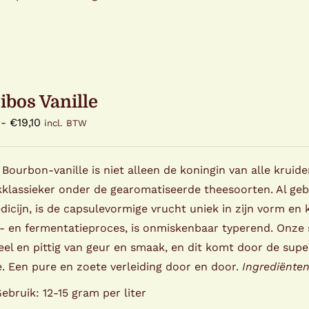
ibos Vanille
Prijsklasse:
-
€
19,10
incl. BTW
€3,50
tot
 Bourbon-vanille is niet alleen de koningin van alle krui
€19,10
klassieker onder de gearomatiseerde theesoorten. Al gebr
icijn, is de capsulevormige vrucht uniek in zijn vorm en 
- en fermentatieproces, is onmiskenbaar typerend. Onze 
eel en pittig van geur en smaak, en dit komt door de supe
e. Een pure en zoete verleiding door en door.
Ingrediënten
ebruik: 12-15 gram per liter