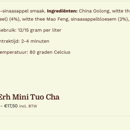
tot
k-sinaasappel smaak.
Ingrediënten:
China Oolong, witte the
€19,95
eel) (4%), witte thee Mao Feng, sinaasappelbloesem (2%), 
ebruik: 12/15 gram per liter
ntrektijd: 2-4 minuten
emperatuur: 80 graden Celcius
Erh Mini Tuo Cha
Prijsklasse:
-
€
17,50
incl. BTW
€5,50
tot
€17,50