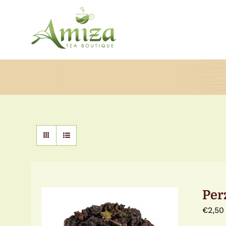
Ga
naar
inhoud
Per
€
2,50