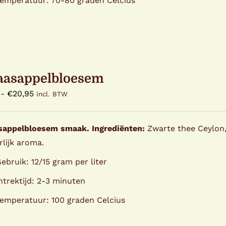
emperatuur: 70-80 graden Celcius
aasappelbloesem
Prijsklasse:
-
€
20,95
incl. BTW
€2,50
tot
sappelbloesem smaak.
Ingrediënten:
Zwarte thee Ceylon,
€20,95
lijk aroma.
ebruik: 12/15 gram per liter
ntrektijd: 2-3 minuten
emperatuur: 100 graden Celcius