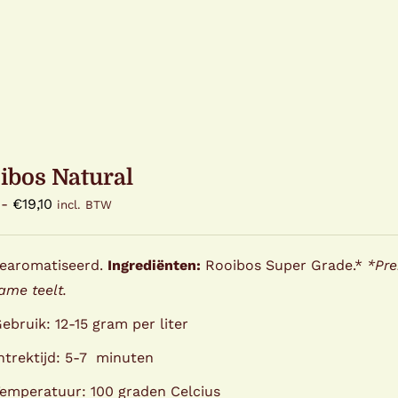
ibos Natural
Prijsklasse:
-
€
19,10
incl. BTW
€3,50
tot
gearomatiseerd.
Ingrediënten:
Rooibos Super Grade.*
*Pre
€19,10
ame teelt.
ebruik: 12-15 gram per liter
ntrektijd: 5-7 minuten
emperatuur: 100 graden Celcius