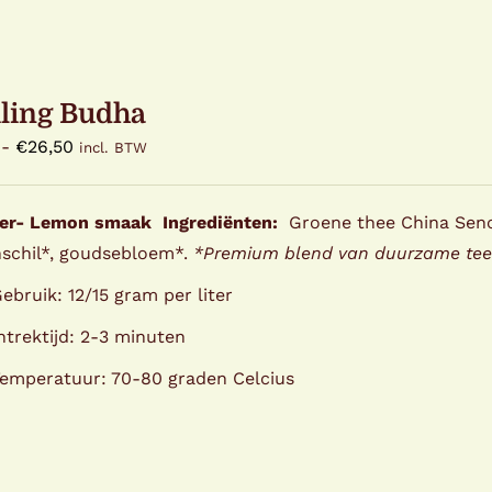
ling Budha
Prijsklasse:
-
€
26,50
incl. BTW
€2,50
tot
er- Lemon smaak
Ingrediënten:
Groene thee China Sench
€26,50
schil*, goudsebloem*.
*Premium blend van duurzame tee
ebruik: 12/15 gram per liter
ntrektijd: 2-3 minuten
emperatuur: 70-80 graden Celcius