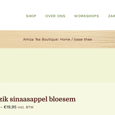
SHOP
OVER ONS
WORKSHOPS
ZAK
Amiza Tea Boutique:
Home
losse thee
zik sinaasappel bloesem
Prijsklasse:
-
€
19,95
incl. BTW
€2,50