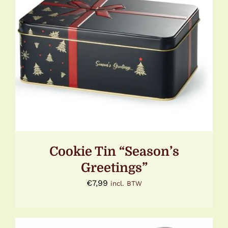
DIT
OPTIES SELECTEREN
/
DETAILS
PRODUCT
HEEFT
MEERDERE
VARIATIES.
DEZE
OPTIE
KAN
GEKOZEN
WORDEN
OP
Cookie Tin “Season’s
DE
PRODUCTPAGINA
Greetings”
€
7,99
incl. BTW