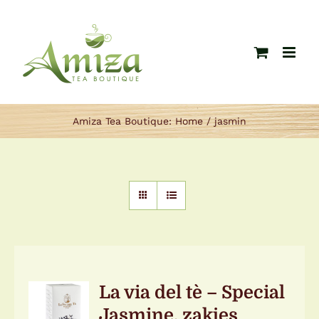
Ga
naar
inhoud
Amiza Tea Boutique:
Home
jasmin
TOEVOEGEN
La via del tè – Special
AAN
Jasmine, zakjes
WINKELWAGEN