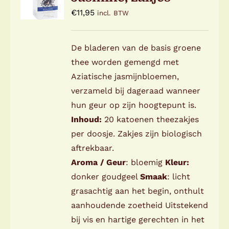
/
€
11,95
incl. BTW
DETAILS
De bladeren van de basis groene
thee worden gemengd met
Aziatische jasmijnbloemen,
verzameld bij dageraad wanneer
hun geur op zijn hoogtepunt is.
Inhoud:
20 katoenen theezakjes
per doosje. Zakjes zijn biologisch
aftrekbaar.
Aroma / Geur
: bloemig
Kleur:
donker goudgeel
Smaak
: licht
grasachtig aan het begin, onthult
aanhoudende zoetheid Uitstekend
bij vis en hartige gerechten in het