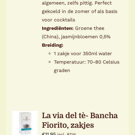
algemeen, zelfs pittig. Perfect
gekoeld in de zomer of als basis
voor cocktails
Ingrediënten:
Groene thee
(China), jasmijnbloemen 0,5%
Breiding:
1 zakje voor 350ml water
Temperatuur: 70-80 Celsius
graden
TOEVOEGEN
La via del tè- Bancha
AAN
Fiorito, zakjes
WINKELWAGEN
/
€
11,95
incl. BTW