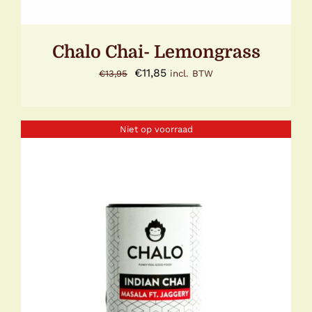
Chalo Chai- Lemongrass
Oorspronkelijke
Huidige
€
11,85
€
13,95
incl. BTW
prijs
prijs
was:
is:
Niet op voorraad
€13,95.
€11,85.
DETAILS