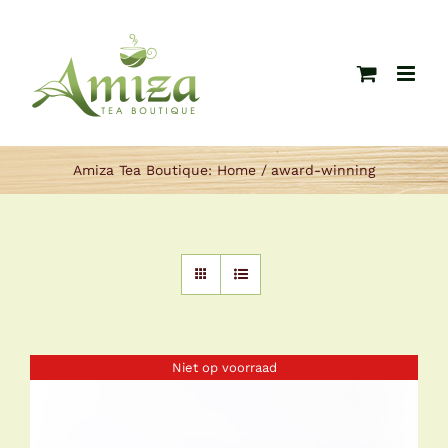
Ga
naar
inhoud
Amiza Tea Boutique:
Home
award-winning
Niet op voorraad