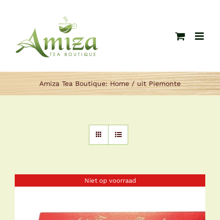
Ga
naar
inhoud
Amiza Tea Boutique:
Home
uit Piemonte
Niet op voorraad