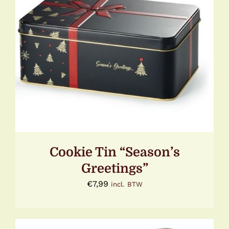
DIT
OPTIES SELECTEREN
/
DETAILS
PRODUCT
HEEFT
MEERDERE
VARIATIES.
DEZE
OPTIE
KAN
GEKOZEN
WORDEN
OP
Cookie Tin “Season’s
DE
PRODUCTPAGINA
Greetings”
€
7,99
incl. BTW