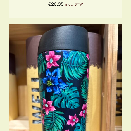
€
20,95
incl. BTW
TOEVOEGEN AAN WINKELWAGEN
/
DETAILS