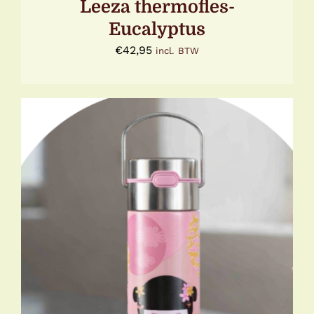
Leeza thermofles-
Eucalyptus
€
42,95
incl. BTW
TOEVOEGEN AAN WINKELWAGEN
/
DETAILS