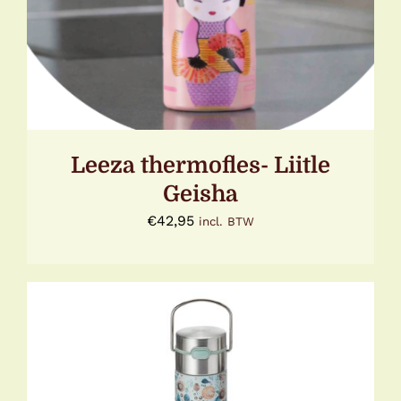
Leeza thermofles- Liitle
Geisha
€
42,95
incl. BTW
TOEVOEGEN AAN WINKELWAGEN
/