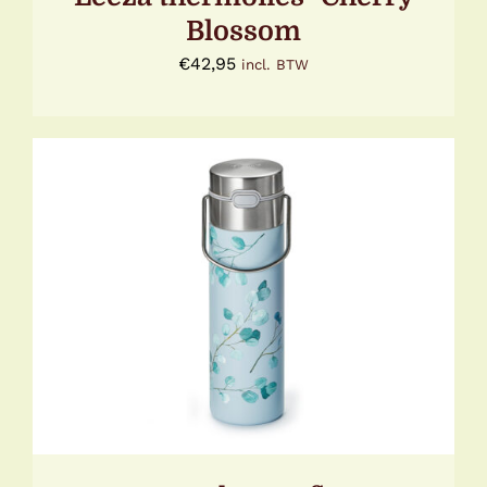
Blossom
€
42,95
incl. BTW
TOEVOEGEN AAN WINKELWAGEN
/
DETAILS