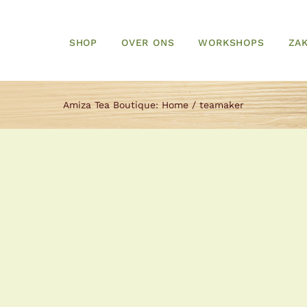
SHOP
OVER ONS
WORKSHOPS
ZAK
Amiza Tea Boutique:
Home
teamaker