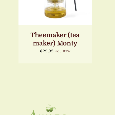
WINKELWAGEN
/
DETAILS
Theemaker (tea
maker) Monty
€
29,95
incl. BTW