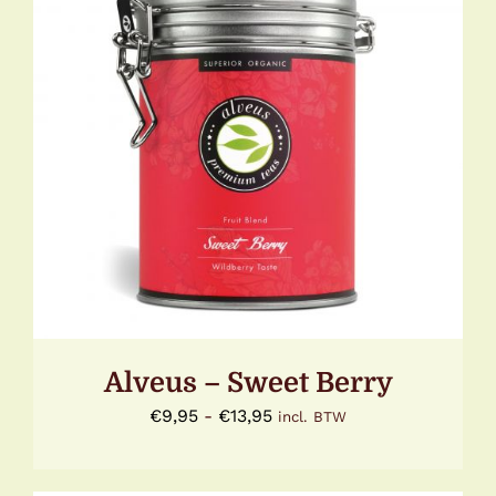
DIT
OPTIES SELECTEREN
/
DETAILS
PRODUCT
HEEFT
MEERDERE
VARIATIES.
DEZE
OPTIE
KAN
GEKOZEN
WORDEN
OP
DE
Alveus – Sweet Berry
PRODUCTPAGINA
Prijsklasse:
€
9,95
-
€
13,95
incl. BTW
€9,95
tot