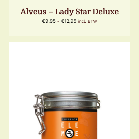
Alveus – Lady Star Deluxe
Prijsklasse:
€
9,95
-
€
12,95
incl. BTW
€9,95
tot
€12,95
DIT
OPTIES SELECTEREN
/
DETAILS
PRODUCT
HEEFT