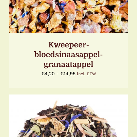
DEZE
OPTIE
KAN
GEKOZEN
WORDEN
OP
DE
Kweepeer-
PRODUCTPAGINA
bloedsinaasappel-
granaatappel
Prijsklasse:
€
4,20
-
€
14,95
incl. BTW
€4,20
tot
€14,95