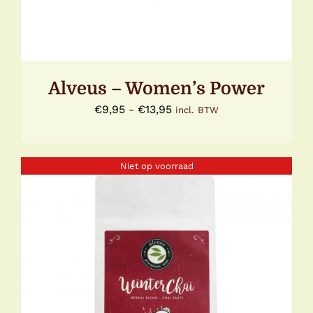
OP
DE
PRODUCTPAGINA
Alveus – Women’s Power
Prijsklasse:
€
9,95
-
€
13,95
incl. BTW
€9,95
tot
Niet op voorraad
€13,95
Gewaardeerd
DETAILS
5.00
uit 5