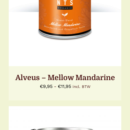
MEERDERE
VARIATIES.
DEZE
OPTIE
KAN
GEKOZEN
WORDEN
OP
DE
PRODUCTPAGINA
Alveus – Mellow Mandarine
Prijsklasse:
€
9,95
-
€
11,95
incl. BTW
€9,95
tot
€11,95