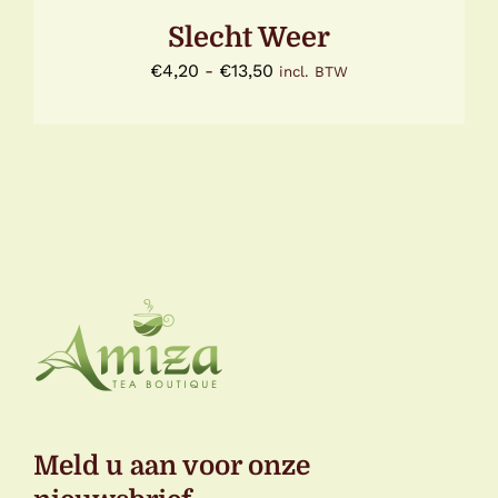
DE
PRODUCTPAGINA
Slecht Weer
Prijsklasse:
€
4,20
-
€
13,50
incl. BTW
€4,20
tot
€13,50
Meld u aan voor onze