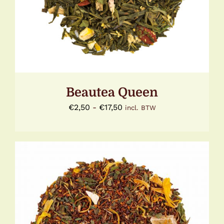
MEERDERE
VARIATIES.
DEZE
OPTIE
KAN
GEKOZEN
WORDEN
OP
DE
Beautea Queen
PRODUCTPAGINA
Prijsklasse:
€
2,50
-
€
17,50
incl. BTW
€2,50
tot
€17,50