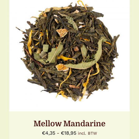
DIT
OPTIES SELECTEREN
/
DETAILS
PRODUCT
HEEFT
MEERDERE
VARIATIES.
DEZE
OPTIE
KAN
GEKOZEN
WORDEN
OP
DE
Mellow Mandarine
PRODUCTPAGINA
Prijsklasse:
€
4,35
-
€
18,95
incl. BTW