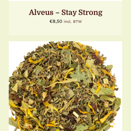
Alveus – Stay Strong
€
8,50
incl. BTW
DIT
OPTIES SELECTEREN
/
DETAILS
PRODUCT
HEEFT
MEERDERE
VARIATIES.
DEZE
OPTIE