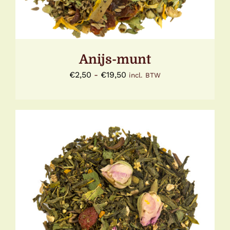
KAN
GEKOZEN
WORDEN
OP
DE
Anijs-munt
PRODUCTPAGINA
Prijsklasse:
€
2,50
-
€
19,50
incl. BTW
€2,50
tot
€19,50
DIT
OPTIES SELECTEREN
/
DETAILS
PRODUCT
HEEFT