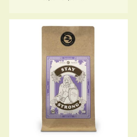
€8,95
tot
€11,95
TOEVOEGEN AAN WINKELWAGEN
/
DETAILS