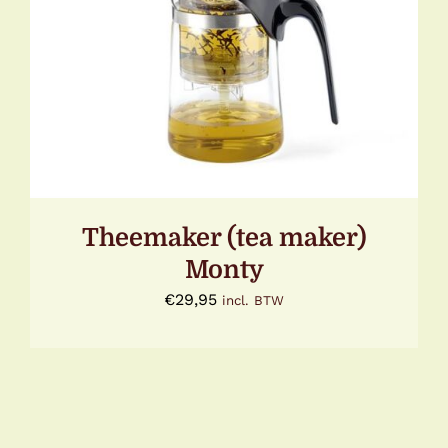
TOEVOEGEN AAN WINKELWAGEN
/
DETAILS
Theemaker (tea maker)
Monty
€
29,95
incl. BTW