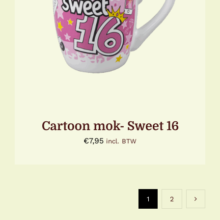
TOEVOEGEN AAN WINKELWAGEN
/
DETAILS
Cartoon mok- Sweet 16
€
7,95
incl. BTW
1
2