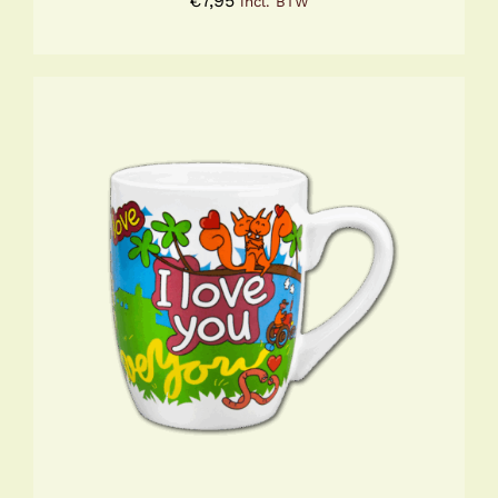
€
7,95
incl. BTW
TOEVOEGEN AAN WINKELWAGEN
/
DETAILS