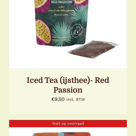
TOEVOEGEN AAN WINKELWAGEN
/
DETAILS
Iced Tea (ijsthee)- Red
Passion
€
9,50
incl. BTW
Niet op voorraad