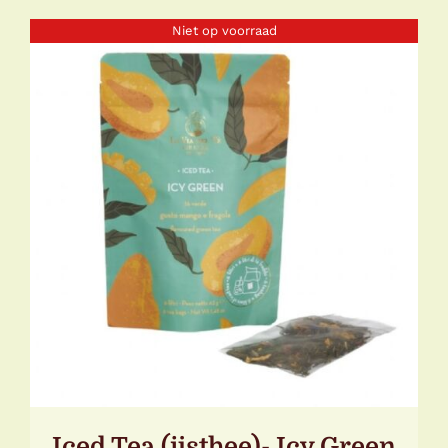
Niet op voorraad
DETAILS
Iced Tea (ijsthee)- Icy Green