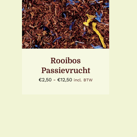
DETAILS
Rooibos
Passievrucht
Prijsklasse:
€
2,50
-
€
12,50
incl. BTW
€2,50
tot
€12,50