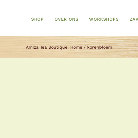
SHOP
OVER ONS
WORKSHOPS
ZAK
Amiza Tea Boutique:
Home
korenbloem