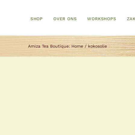
SHOP
OVER ONS
WORKSHOPS
ZAK
Amiza Tea Boutique:
Home
kokosolie