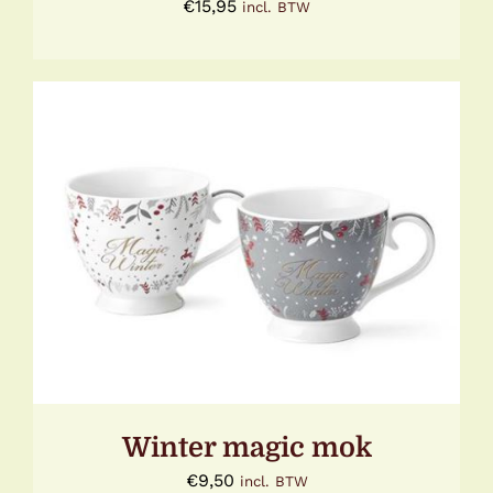
€
15,95
incl. BTW
DIT
OPTIES SELECTEREN
/
DETAILS
PRODUCT
HEEFT
MEERDERE
VARIATIES.
DEZE
OPTIE
KAN
GEKOZEN
WORDEN
Winter magic mok
OP
DE
€
9,50
incl. BTW