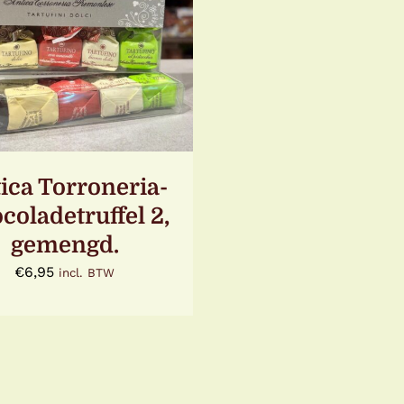
TOEVOEGEN AAN
KELWAGEN
/
DETAILS
ica Torroneria-
coladetruffel 2,
gemengd.
€
6,95
incl. BTW