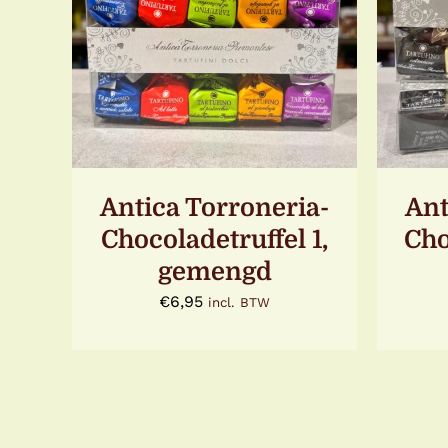
TOEVOEGEN AAN
WINKELWAGEN
/
DETAILS
WIN
Antica Torroneria-
Ant
Chocoladetruffel 1,
Cho
gemengd
€
6,95
incl. BTW