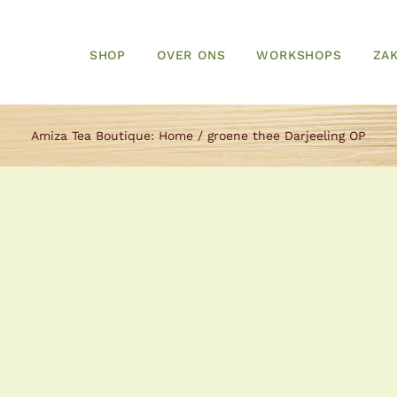
SHOP
OVER ONS
WORKSHOPS
ZAK
Amiza Tea Boutique:
Home
groene thee Darjeeling OP