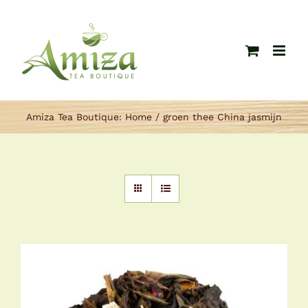
Ga
naar
inhoud
Amiza Tea Boutique:
Home
groen thee China jasmijn