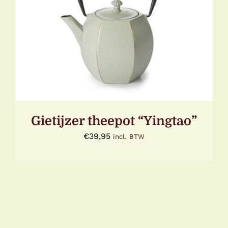
TOEVOEGEN AAN WINKELWAGEN
/
DETAILS
Gietijzer theepot “Yingtao”
€
39,95
incl. BTW