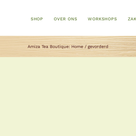
SHOP
OVER ONS
WORKSHOPS
ZAK
Amiza Tea Boutique:
Home
gevorderd