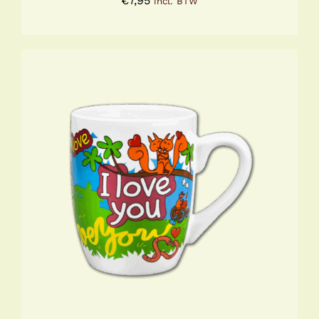
€
7,95
incl. BTW
TOEVOEGEN AAN WINKELWAGEN
/
DETAILS