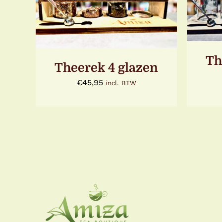
WINKELWAGEN
/
DETAILS
Th
Theerek 4 glazen
€
45,95
incl. BTW