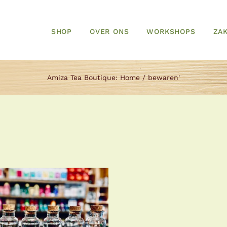
SHOP
OVER ONS
WORKSHOPS
ZAK
Amiza Tea Boutique:
Home
bewaren'
TOEVOEGEN AAN
KELWAGEN
/
DETAILS