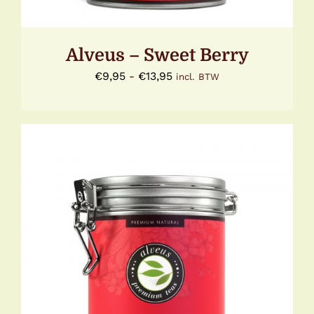
WORDEN
OP
DE
Alveus – Sweet Berry
PRODUCTPAGINA
Prijsklasse:
€
9,95
-
€
13,95
incl. BTW
€9,95
tot
€13,95
DIT
OPTIES SELECTEREN
/
DETAILS
PRODUCT
HEEFT
MEERDERE