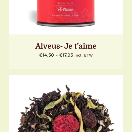
VARIATIES.
DEZE
OPTIE
KAN
GEKOZEN
WORDEN
OP
DE
Alveus- Je t’aime
PRODUCTPAGINA
Prijsklasse:
€
14,50
-
€
17,95
incl. BTW
€14,50
tot
€17,95