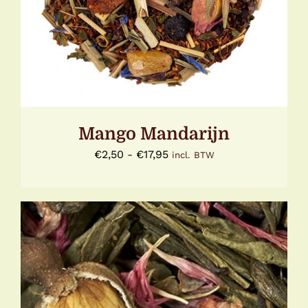
HEEFT
MEERDERE
VARIATIES.
DEZE
OPTIE
KAN
GEKOZEN
WORDEN
OP
DE
Mango Mandarijn
PRODUCTPAGINA
Prijsklasse:
€
2,50
-
€
17,95
incl. BTW
€2,50
tot
€17,95