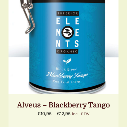
DIT
OPTIES SELECTEREN
/
DETAILS
PRODUCT
HEEFT
MEERDERE
VARIATIES.
DEZE
OPTIE
KAN
GEKOZEN
WORDEN
OP
DE
PRODUCTPAGINA
Alveus – Blackberry Tango
Prijsklasse:
€
10,95
-
€
12,95
incl. BTW
€10,95