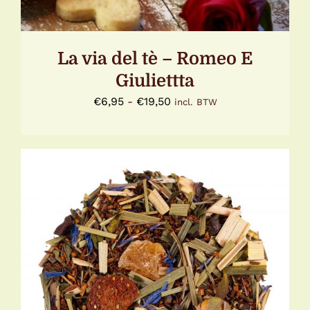
GEKOZEN
WORDEN
OP
DE
La via del tè – Romeo E
PRODUCTPAGINA
Giuliettta
Prijsklasse:
€
6,95
-
€
19,50
incl. BTW
€6,95
tot
€19,50
DIT
OPTIES SELECTEREN
/
DETAILS
PRODUCT