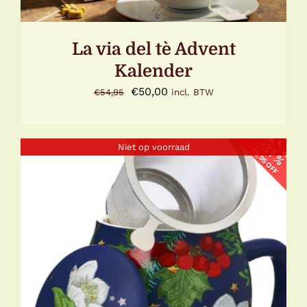
La via del tè Advent
Kalender
Oorspronkelijke
Huidige
€
50,00
€
54,95
incl. BTW
prijs
prijs
was:
is:
-31 %
-31 %
Niet op voorraad
€54,95.
€50,00.
€8,95 OFF
€8,95 OFF
DETAILS