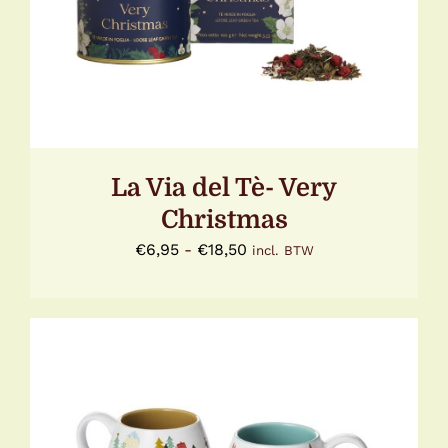
PRODUCT
HEEFT
MEERDERE
VARIATIES.
DEZE
OPTIE
KAN
GEKOZEN
WORDEN
OP
La Via del Tè- Very
DE
PRODUCTPAGINA
Christmas
Prijsklasse:
€
6,95
-
€
18,50
incl. BTW
€6,95
tot
€18,50